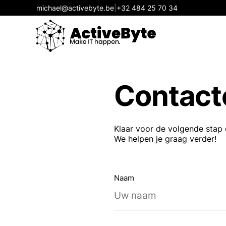
michael@activebyte.be
|
+32 484 25 70 34
Contact
Home
Klaar voor de volgende stap 
We helpen je graag verder!
IT Beheer
Naam
Webdesign